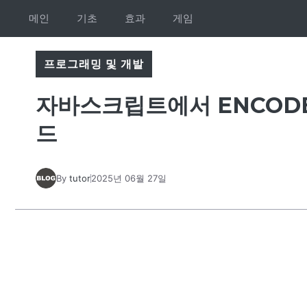
Skip
메인
기초
효과
게임
to
content
프로그래밍 및 개발
자바스크립트에서 ENCODE
드
By
tutor
2025년 06월 27일