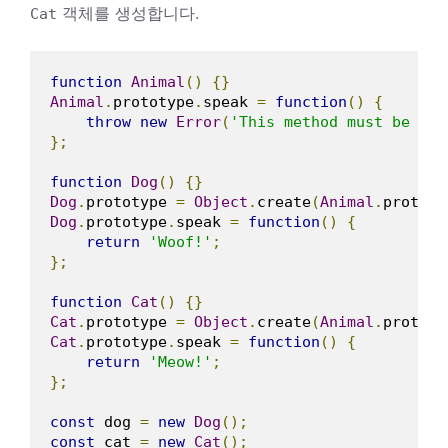
객체를 생성합니다.
Cat
function
Animal
()
{}
Animal
.
prototype
.
speak 
=
function
()
{
throw
new
Error
(
'This method must be ove
};
function
Dog
()
{}
Dog
.
prototype 
=
Object
.
create
(
Animal
.
prototy
Dog
.
prototype
.
speak 
=
function
()
{
return
'Woof!'
;
};
function
Cat
()
{}
Cat
.
prototype 
=
Object
.
create
(
Animal
.
prototy
Cat
.
prototype
.
speak 
=
function
()
{
return
'Meow!'
;
};
const
 dog 
=
new
Dog
();
const
 cat 
=
new
Cat
();