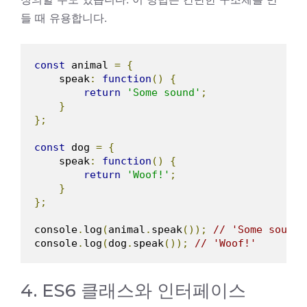
들 때 유용합니다.
const
 animal 
=
{
    speak
:
function
()
{
return
'Some sound'
;
}
};
const
 dog 
=
{
    speak
:
function
()
{
return
'Woof!'
;
}
};
console
.
log
(
animal
.
speak
());
// 'Some sound'
console
.
log
(
dog
.
speak
());
// 'Woof!'
4. ES6 클래스와 인터페이스