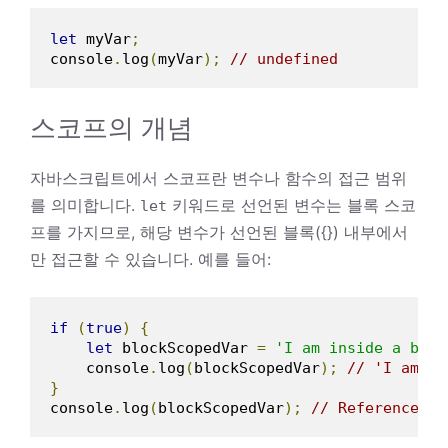
let
 myVar
;
console
.
log
(
myVar
);
// undefined
스코프의 개념
자바스크립트에서 스코프란 변수나 함수의 접근 범위
를 의미합니다.
키워드로 선언된 변수는 블록 스코
let
프를 가지므로, 해당 변수가 선언된 블록({}) 내부에서
만 접근할 수 있습니다. 예를 들어:
if
(
true
)
{
let
 blockScopedVar 
=
'I am inside a bloc
    console
.
log
(
blockScopedVar
);
// 'I am in
}
console
.
log
(
blockScopedVar
);
// ReferenceErr