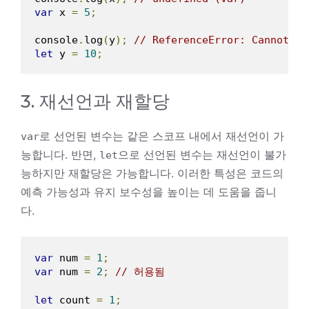
var
 x 
=
5
;
console
.
log
(
y
);
// ReferenceError: Cannot ac
let
 y 
=
10
;
3. 재선언과 재할당
로 선언된 변수는 같은 스코프 내에서 재선언이 가
var
능합니다. 반면,
으로 선언된 변수는 재선언이 불가
let
능하지만 재할당은 가능합니다. 이러한 특성은 코드의
예측 가능성과 유지 보수성을 높이는 데 도움을 줍니
다.
var
 num 
=
1
;
var
 num 
=
2
;
// 허용됨
let
 count 
=
1
;