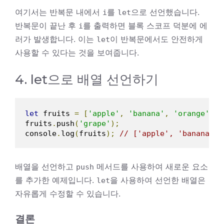
여기서는 반복문 내에서
를
으로 선언했습니다.
i
let
반복문이 끝난 후
를 출력하면 블록 스코프 덕분에 에
i
러가 발생합니다. 이는
이 반복문에서도 안전하게
let
사용할 수 있다는 것을 보여줍니다.
4. let으로 배열 선언하기
let
 fruits 
=
[
'apple'
,
'banana'
,
'orange'
];
fruits
.
push
(
'grape'
);
console
.
log
(
fruits
);
// ['apple', 'banana', 
배열을 선언하고
메서드를 사용하여 새로운 요소
push
를 추가한 예제입니다.
을 사용하여 선언한 배열은
let
자유롭게 수정할 수 있습니다.
결론