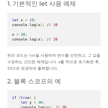
1. 기본적인 let 사용 예제
let
 x 
=
10
;
console
.
log
(
x
);
// 10
x 
=
20
;
console
.
log
(
x
);
// 20
위의 코드는
을 사용하여 변수를 선언하고, 그 값을
let
수정하는 간단한 예제입니다.
를 10으로 초기화한 후,
x
20으로 변경하여 출력합니다.
2. 블록 스코프의 예
if
(
true
)
{
let
 y 
=
30
;
    console
.
log
(
y
);
// 30